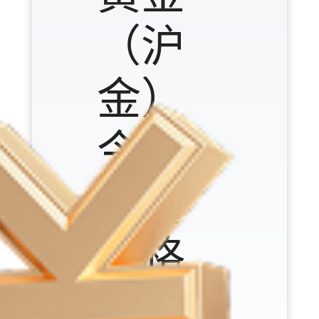
（沪
金）
今日
行情
价格
（元/