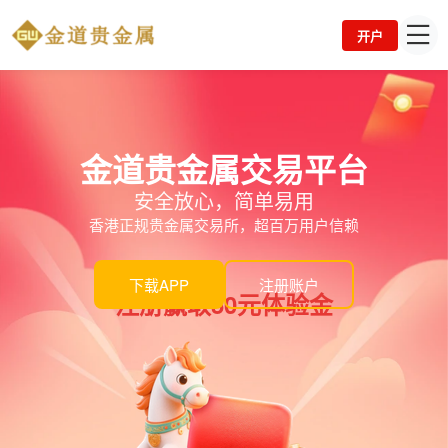
开户
金道贵金属交易平台
安全放心，简单易用
香港正规贵金属交易所，超百万用户信赖
下载APP
注册账户
注册赢取50元体验金