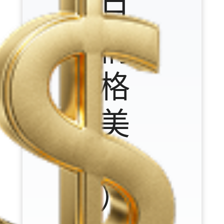
今日
行情
价格
（美
元/盎
司）