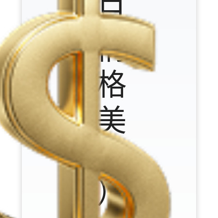
今日
行情
价格
（美
元/盎
司）