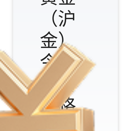
（沪
金）
今日
行情
价格
（元/