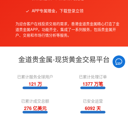
APP专属赠金，下载登录立领
为迎合客户在线投资交易的需求，香港金道贵金属精心打造了金
道贵金属APP。功能齐全，集成了一系列服务，包括贵金属开
户、交易和市场行情分析等服务。
金道贵金属-现货黄金交易平台
已累计服务全球用户
已累计处理订单
121
万
1377
万笔
已累计成交总额
已安全运营
276
亿美元
6092
天