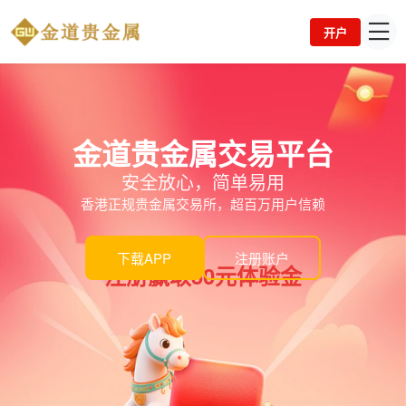
开户
金道贵金属交易平台
安全放心，简单易用
香港正规贵金属交易所，超百万用户信赖
下载APP
注册账户
注册赢取50元体验金